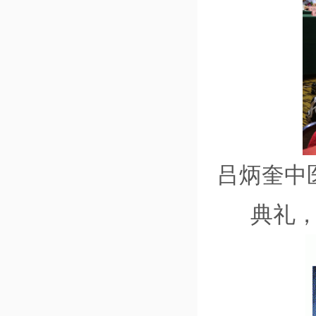
吕炳奎中
典礼